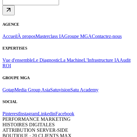
AGENCE
Accueil
À propos
Masterclass IA
Groupe MGA
Contactez-nous
EXPERTISES
Vue d'ensemble
Le Diagnostic
La Machine
L'Infrastructure IA
Audit
ROI
GROUPE MGA
Gotap
Media Group Asia
Satuvision
Satu Academy
SOCIAL
Pinterest
Instagram
Linkedin
Facebook
PERFORMANCE MARKETING
HISTOIRES DIGITALES
ATTRIBUTION SERVER-SIDE
BOUTIQUE · 20 CLIENTS MAX