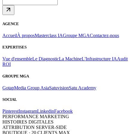
AGENCE
Accueil
À propos
Masterclass IA
Groupe MGA
Contactez-nous
EXPERTISES
Vue d'ensemble
Le Diagnostic
La Machine
L'Infrastructure IA
Audit
ROI
GROUPE MGA
Gotap
Media Group Asia
Satuvision
Satu Academy
SOCIAL
Pinterest
Instagram
Linkedin
Facebook
PERFORMANCE MARKETING
HISTOIRES DIGITALES
ATTRIBUTION SERVER-SIDE
BOUTIQUE · 20 CLIENTS MAX