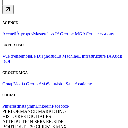
AGENCE
Accueil
À propos
Masterclass IA
Groupe MGA
Contactez-nous
EXPERTISES
Vue d'ensemble
Le Diagnostic
La Machine
L'Infrastructure IA
Audit
ROI
GROUPE MGA
Gotap
Media Group Asia
Satuvision
Satu Academy
SOCIAL
Pinterest
Instagram
Linkedin
Facebook
PERFORMANCE MARKETING
HISTOIRES DIGITALES
ATTRIBUTION SERVER-SIDE
BOUTIQUE · 20 CLIENTS MAX