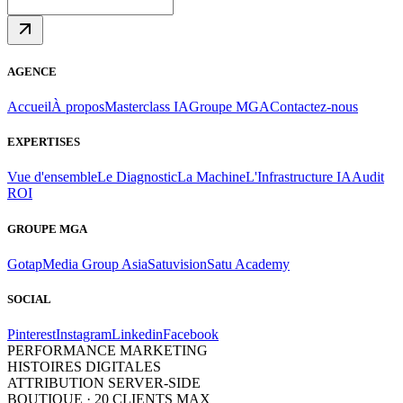
AGENCE
Accueil
À propos
Masterclass IA
Groupe MGA
Contactez-nous
EXPERTISES
Vue d'ensemble
Le Diagnostic
La Machine
L'Infrastructure IA
Audit
ROI
GROUPE MGA
Gotap
Media Group Asia
Satuvision
Satu Academy
SOCIAL
Pinterest
Instagram
Linkedin
Facebook
PERFORMANCE MARKETING
HISTOIRES DIGITALES
ATTRIBUTION SERVER-SIDE
BOUTIQUE · 20 CLIENTS MAX