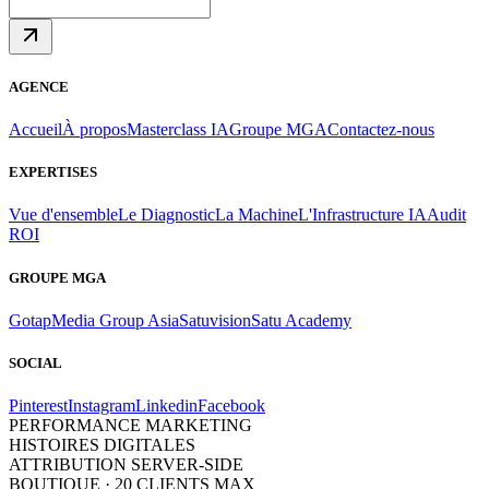
AGENCE
Accueil
À propos
Masterclass IA
Groupe MGA
Contactez-nous
EXPERTISES
Vue d'ensemble
Le Diagnostic
La Machine
L'Infrastructure IA
Audit
ROI
GROUPE MGA
Gotap
Media Group Asia
Satuvision
Satu Academy
SOCIAL
Pinterest
Instagram
Linkedin
Facebook
PERFORMANCE MARKETING
HISTOIRES DIGITALES
ATTRIBUTION SERVER-SIDE
BOUTIQUE · 20 CLIENTS MAX