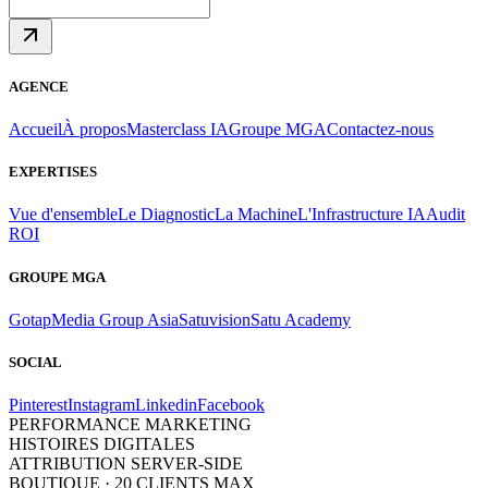
AGENCE
Accueil
À propos
Masterclass IA
Groupe MGA
Contactez-nous
EXPERTISES
Vue d'ensemble
Le Diagnostic
La Machine
L'Infrastructure IA
Audit
ROI
GROUPE MGA
Gotap
Media Group Asia
Satuvision
Satu Academy
SOCIAL
Pinterest
Instagram
Linkedin
Facebook
PERFORMANCE MARKETING
HISTOIRES DIGITALES
ATTRIBUTION SERVER-SIDE
BOUTIQUE · 20 CLIENTS MAX